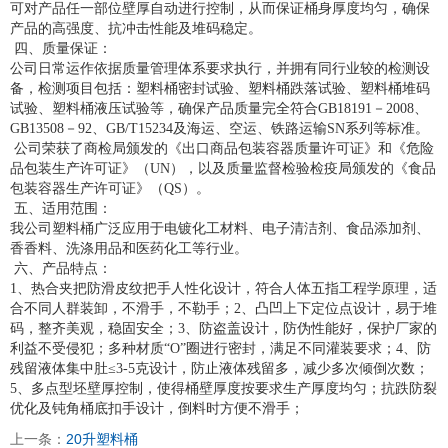
可对产品任一部位壁厚自动进行控制，从而保证桶身厚度均匀，确保
产品的高强度、抗冲击性能及堆码稳定。
四、质量保证：
公司日常运作依据质量管理体系要求执行，并拥有同行业较的检测设
备，检测项目包括：塑料桶密封试验、塑料桶跌落试验、塑料桶堆码
试验、塑料桶液压试验等，确保产品质量完全符合GB18191－2008、
GB13508－92、GB/T15234及海运、空运、铁路运输SN系列等标准。
公司荣获了商检局颁发的《出口商品包装容器质量许可证》和《危险
品包装生产许可证》（UN），以及质量监督检验检疫局颁发的《食品
包装容器生产许可证》（QS）。
五、适用范围：
我公司塑料桶广泛应用于电镀化工材料、电子清洁剂、食品添加剂、
香香料、洗涤用品和医药化工等行业。
六、产品特点：
1、热合夹把防滑皮纹把手人性化设计，符合人体五指工程学原理，适
合不同人群装卸，不滑手，不勒手；2、凸凹上下定位点设计，易于堆
码，整齐美观，稳固安全；3、防盗盖设计，防伪性能好，保护厂家的
利益不受侵犯；多种材质“O”圈进行密封，满足不同灌装要求；4、防
残留液体集中肚≤3-5克设计，防止液体残留多，减少多次倾倒次数；
5、多点型坯壁厚控制，使得桶壁厚度按要求生产厚度均匀；抗跌防裂
优化及钝角桶底扣手设计，倒料时方便不滑手；
上一条：
20升塑料桶