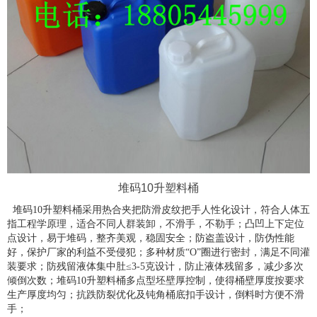
堆码10升塑料桶
堆码10升塑料桶采用热合夹把防滑皮纹把手人性化设计，符合人体五
指工程学原理，适合不同人群装卸，不滑手，不勒手；凸凹上下定位
点设计，易于堆码，整齐美观，稳固安全；防盗盖设计，防伪性能
好，保护厂家的利益不受侵犯；多种材质“O”圈进行密封，满足不同灌
装要求；防残留液体集中肚≤3-5克设计，防止液体残留多，减少多次
倾倒次数；堆码10升塑料桶多点型坯壁厚控制，使得桶壁厚度按要求
生产厚度均匀；抗跌防裂优化及钝角桶底扣手设计，倒料时方便不滑
手；