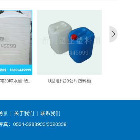
0吨30吨水桶 储...
U型堆码20公斤塑料桶
5-30升
场景
|
关于我们
|
联系我们
0534-3288933/3320338