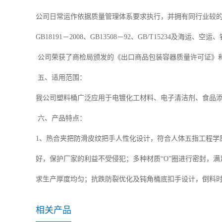
公司日常运作依据质量管理体系要求执行，并拥有同行业较
GB18191－2008、GB13508－92、GB/T15234及海运
公司荣获了商检局颁发的《出口商品包装容器质量许可证》和
五、适用范围：
我公司塑料桶广泛应用于电镀化工材料、电子清洁剂、食品
六、产品特点：
1、热合夹把防滑皮纹把手人性化设计，符合人体五指工程学
好，保护厂家的利益不受侵犯；多种材质“O”圈进行密封，满
求生产厚度均匀；抗跌防裂优化及钝角桶底扣手设计，倒料
相关产品