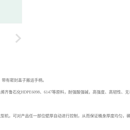
。带有密封盖子搬运手柄。
鲁石化HDPE6098、6147等原料，耐强酸强碱，高强度、高韧性、
成型机，可对产品任一部位壁厚自动进行控制，从而保证桶身厚度均匀，