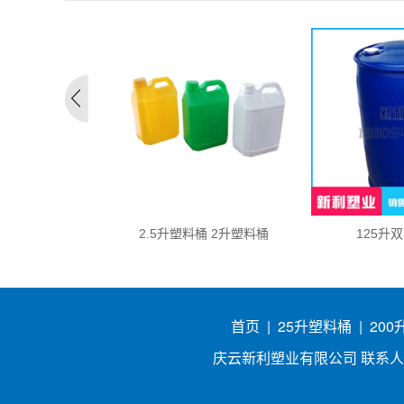
升塑料桶
2.5升塑料桶 2升塑料桶
125升
首页
|
25升塑料桶
|
20
庆云新利塑业有限公司 联系人：吕经理 