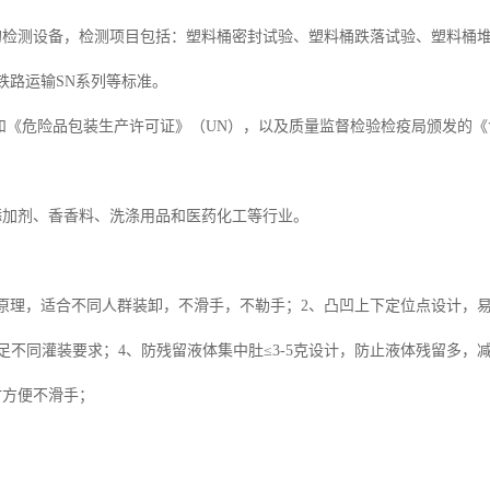
的检测设备，检测项目包括：塑料桶密封试验、塑料桶跌落试验、塑料桶
、空运、铁路运输SN系列等标准。
《危险品包装生产许可证》（UN），以及质量监督检验检疫局颁发的《
添加剂、香香料、洗涤用品和医药化工等行业。
原理，适合不同人群装卸，不滑手，不勒手；2、凸凹上下定位点设计，
足不同灌装要求；4、防残留液体集中肚≤3-5克设计，防止液体残留多
时方便不滑手；