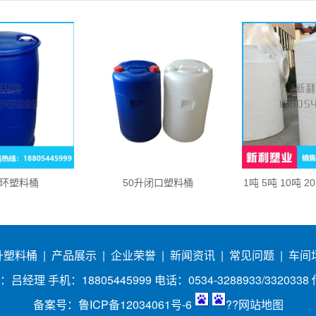
双环塑料桶
50升闭口塑料桶
1吨 5吨 10吨 2
0升塑料桶
|
产品展示
|
企业荣誉
|
新闻资讯
|
常见问题
|
车间
手机：18805445999 电话：0534-3288933/3320338 传真：
备案号：
鲁ICP备12034061号-6
??
网站地图