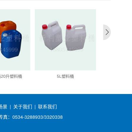
20升塑料桶
5L塑料桶
闭口25
场景
|
关于我们
|
联系我们
0534-3288933/3320338