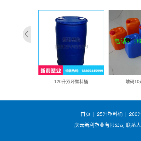
9升塑料桶
120升双环塑料桶
堆码1
首页
|
25升塑料桶
|
20
庆云新利塑业有限公司 联系人：吕经理 