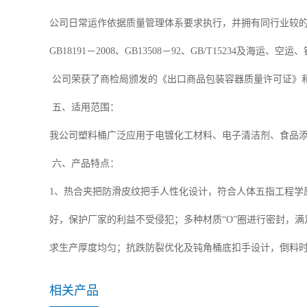
公司日常运作依据质量管理体系要求执行，并拥有同行业较
GB18191－2008、GB13508－92、GB/T15234及海运
公司荣获了商检局颁发的《出口商品包装容器质量许可证》和
五、适用范围：
我公司塑料桶广泛应用于电镀化工材料、电子清洁剂、食品
六、产品特点：
1、热合夹把防滑皮纹把手人性化设计，符合人体五指工程学
好，保护厂家的利益不受侵犯；多种材质“O”圈进行密封，满
求生产厚度均匀；抗跌防裂优化及钝角桶底扣手设计，倒料
相关产品