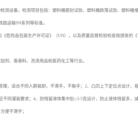
的检测设备，检测项目包括：塑料桶密封试验、塑料桶跌落试验、塑料桶
、空运、铁路运输SN系列等标准。
《危险品包装生产许可证》（UN），以及质量监督检验检疫局颁发的《
添加剂、香香料、洗涤用品和医药化工等行业。
原理，适合不同人群装卸，不滑手，不勒手；2、凸凹上下定位点设计，
足不同灌装要求；4、防残留液体集中肚≤3-5克设计，防止液体残留多
时方便不滑手；