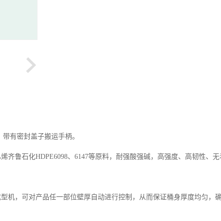
。带有密封盖子搬运手柄。
鲁石化HDPE6098、6147等原料，耐强酸强碱，高强度、高韧性、
成型机，可对产品任一部位壁厚自动进行控制，从而保证桶身厚度均匀，