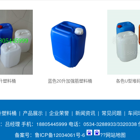
0升塑料桶
蓝色20升加强筋塑料桶
各色U型堆码
0升塑料桶
|
产品展示
|
企业荣誉
|
新闻资讯
|
常见问题
|
车间
手机：18805445999 电话：0534-3288933/3320338 传真：
备案号：
鲁ICP备12034061号-6
??
网站地图