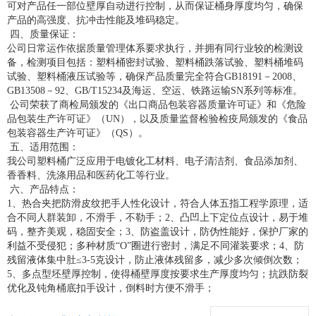
可对产品任一部位壁厚自动进行控制，从而保证桶身厚度均匀，确保
产品的高强度、抗冲击性能及堆码稳定。
四、质量保证：
公司日常运作依据质量管理体系要求执行，并拥有同行业较的检测设
备，检测项目包括：塑料桶密封试验、塑料桶跌落试验、塑料桶堆码
试验、塑料桶液压试验等，确保产品质量完全符合GB18191－2008、
GB13508－92、GB/T15234及海运、空运、铁路运输SN系列等标准。
公司荣获了商检局颁发的《出口商品包装容器质量许可证》和《危险
品包装生产许可证》（UN），以及质量监督检验检疫局颁发的《食品
包装容器生产许可证》（QS）。
五、适用范围：
我公司塑料桶广泛应用于电镀化工材料、电子清洁剂、食品添加剂、
香香料、洗涤用品和医药化工等行业。
六、产品特点：
1、热合夹把防滑皮纹把手人性化设计，符合人体五指工程学原理，适
合不同人群装卸，不滑手，不勒手；2、凸凹上下定位点设计，易于堆
码，整齐美观，稳固安全；3、防盗盖设计，防伪性能好，保护厂家的
利益不受侵犯；多种材质“O”圈进行密封，满足不同灌装要求；4、防
残留液体集中肚≤3-5克设计，防止液体残留多，减少多次倾倒次数；
5、多点型坯壁厚控制，使得桶壁厚度按要求生产厚度均匀；抗跌防裂
优化及钝角桶底扣手设计，倒料时方便不滑手；