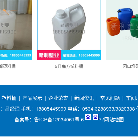
水嘴塑料桶
5升扁方塑料桶
闭口堆
0升塑料桶
|
产品展示
|
企业荣誉
|
新闻资讯
|
常见问题
|
车间
手机：18805445999 电话：0534-3288933/3320338 传真：
备案号：
鲁ICP备12034061号-6
??
网站地图