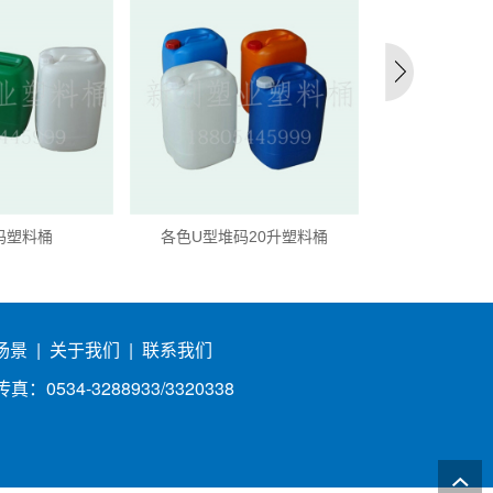
码塑料桶
各色U型堆码20升塑料桶
18升堆
场景
|
关于我们
|
联系我们
0534-3288933/3320338