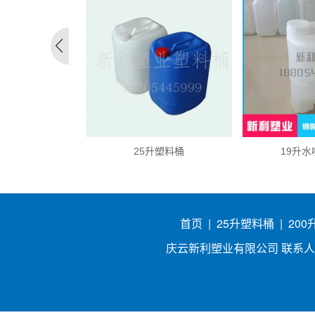
升塑料桶
25升塑料桶
19升
首页
|
25升塑料桶
|
20
庆云新利塑业有限公司 联系人：吕经理 