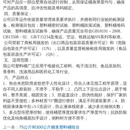
可对产品任一部位壁厚自动进行控制，从而保证桶身厚度均匀，确保
产品的高强度、抗冲击性能及堆码稳定。
四、质量保证：
公司日常运作依据质量管理体系要求执行，并拥有同行业较的检测设
备，检测项目包括：塑料桶密封试验、塑料桶跌落试验、塑料桶堆码
试验、塑料桶液压试验等，确保产品质量完全符合GB18191－2008、
GB13508－92、GB/T15234及海运、空运、铁路运输SN系列等标准。
公司荣获了商检局颁发的《出口商品包装容器质量许可证》和《危险
品包装生产许可证》（UN），以及质量监督检验检疫局颁发的《食品
包装容器生产许可证》（QS）。
五、适用范围：
我公司塑料桶广泛应用于电镀化工材料、电子清洁剂、食品添加剂、
香香料、洗涤用品和医药化工等行业。
六、产品特点：
1、热合夹把防滑皮纹把手人性化设计，符合人体五指工程学原理，适
合不同人群装卸，不滑手，不勒手；2、凸凹上下定位点设计，易于堆
码，整齐美观，稳固安全；3、防盗盖设计，防伪性能好，保护厂家的
利益不受侵犯；多种材质“O”圈进行密封，满足不同灌装要求；4、防
残留液体集中肚≤3-5克设计，防止液体残留多，减少多次倾倒次数；
5、多点型坯壁厚控制，使得桶壁厚度按要求生产厚度均匀；抗跌防裂
优化及钝角桶底扣手设计，倒料时方便不滑手；
上一条：
75公斤和300公斤糖浆塑料桶组合