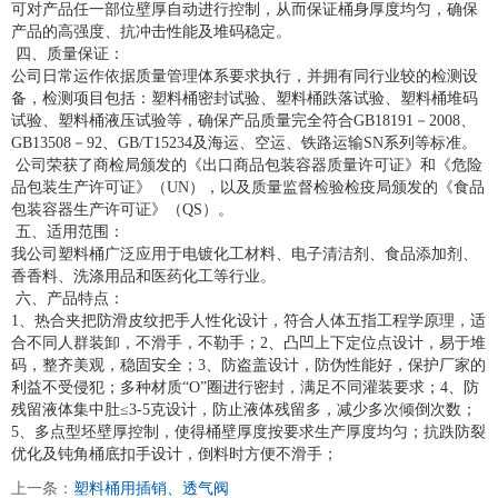
可对产品任一部位壁厚自动进行控制，从而保证桶身厚度均匀，确保
产品的高强度、抗冲击性能及堆码稳定。
四、质量保证：
公司日常运作依据质量管理体系要求执行，并拥有同行业较的检测设
备，检测项目包括：塑料桶密封试验、塑料桶跌落试验、塑料桶堆码
试验、塑料桶液压试验等，确保产品质量完全符合GB18191－2008、
GB13508－92、GB/T15234及海运、空运、铁路运输SN系列等标准。
公司荣获了商检局颁发的《出口商品包装容器质量许可证》和《危险
品包装生产许可证》（UN），以及质量监督检验检疫局颁发的《食品
包装容器生产许可证》（QS）。
五、适用范围：
我公司塑料桶广泛应用于电镀化工材料、电子清洁剂、食品添加剂、
香香料、洗涤用品和医药化工等行业。
六、产品特点：
1、热合夹把防滑皮纹把手人性化设计，符合人体五指工程学原理，适
合不同人群装卸，不滑手，不勒手；2、凸凹上下定位点设计，易于堆
码，整齐美观，稳固安全；3、防盗盖设计，防伪性能好，保护厂家的
利益不受侵犯；多种材质“O”圈进行密封，满足不同灌装要求；4、防
残留液体集中肚≤3-5克设计，防止液体残留多，减少多次倾倒次数；
5、多点型坯壁厚控制，使得桶壁厚度按要求生产厚度均匀；抗跌防裂
优化及钝角桶底扣手设计，倒料时方便不滑手；
上一条：
塑料桶用插销、透气阀